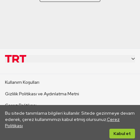
KURUMSAL
Kullanım Koşulları
KANAL SİTELERİ
Gizlilik Politikası ve Aydınlatma Metni
Çerez Politikası
SİTELER
Bu sitede tanımlama bilgileri kullanılır. Sitede gezinmeye devam
İletişim
ederek, çerez kullanımımızı kabul etmiş olursunuz.
Çerez
Politikası
CANLI YAYINLAR
Her hakkı saklıdır. ©2026 TRT. Bağlantı yoluyla gidilen dış
Kabul et
sitelerin içeriklerinden TRT sorumlu değildir.