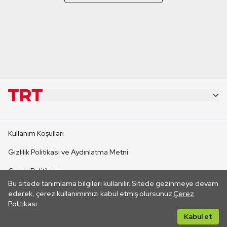
KURUMSAL
Kullanım Koşulları
KANAL SİTELERİ
Gizlilik Politikası ve Aydınlatma Metni
Çerez Politikası
SİTELER
Bu sitede tanımlama bilgileri kullanılır. Sitede gezinmeye devam
İletişim
ederek, çerez kullanımımızı kabul etmiş olursunuz.
Çerez
Politikası
CANLI YAYINLAR
Her hakkı saklıdır. ©2026 TRT. Bağlantı yoluyla gidilen dış
Kabul et
sitelerin içeriklerinden TRT sorumlu değildir.