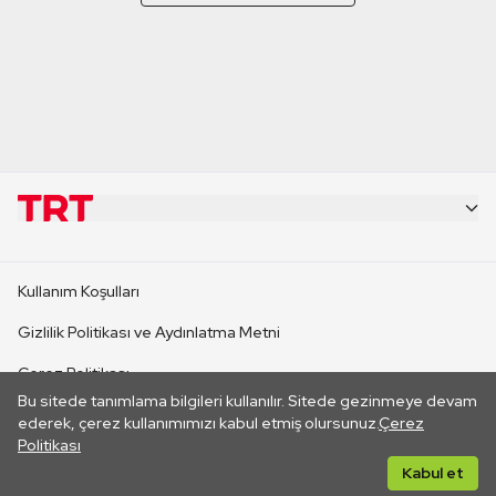
KURUMSAL
Kullanım Koşulları
KANAL SİTELERİ
Gizlilik Politikası ve Aydınlatma Metni
Çerez Politikası
SİTELER
Bu sitede tanımlama bilgileri kullanılır. Sitede gezinmeye devam
İletişim
ederek, çerez kullanımımızı kabul etmiş olursunuz.
Çerez
Politikası
CANLI YAYINLAR
Her hakkı saklıdır. ©2026 TRT. Bağlantı yoluyla gidilen dış
Kabul et
sitelerin içeriklerinden TRT sorumlu değildir.