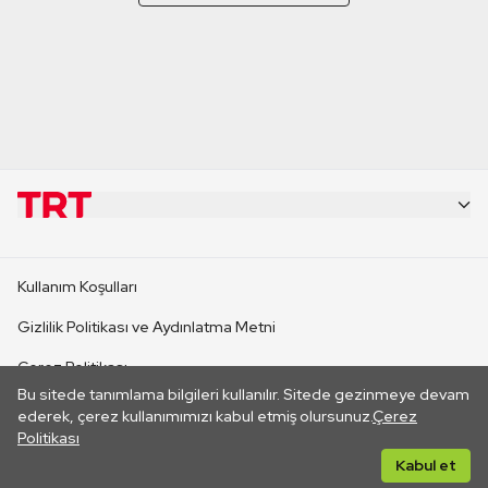
KURUMSAL
Kullanım Koşulları
KANAL SİTELERİ
Gizlilik Politikası ve Aydınlatma Metni
Çerez Politikası
SİTELER
Bu sitede tanımlama bilgileri kullanılır. Sitede gezinmeye devam
İletişim
ederek, çerez kullanımımızı kabul etmiş olursunuz.
Çerez
Politikası
CANLI YAYINLAR
Her hakkı saklıdır. ©2026 TRT. Bağlantı yoluyla gidilen dış
Kabul et
sitelerin içeriklerinden TRT sorumlu değildir.