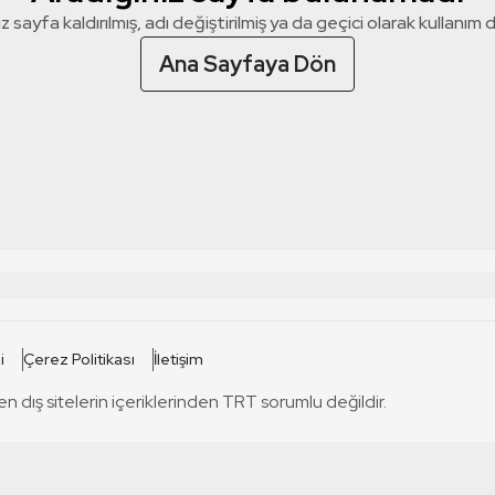
z sayfa kaldırılmış, adı değiştirilmiş ya da geçici olarak kullanım dış
Ana Sayfaya Dön
 SİTELERİ
SİTELER
i
Çerez Politikası
İletişim
TRT Kürdi
tabii
T
en dış sitelerin içeriklerinden TRT sorumlu değildir.
TRT World
TRT Dinle
T
sel
TRT Arabi
Engelsiz TRT
T
r
TRT Eba İlkokul
TRT 12 Punto
T