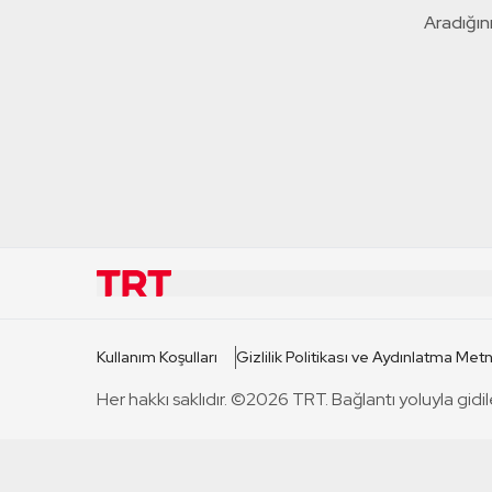
Aradığını
KURUMSAL
KANAL
Kullanım Koşulları
Gizlilik Politikası ve Aydınlatma Metn
TRT Hakkında
TRT 1
Her hakkı saklıdır. ©2026 TRT. Bağlantı yoluyla gidil
Mevzuat
TRT 2
Basın Açıklamaları
TRT Belge
Bize Ulaşın
TRT Habe