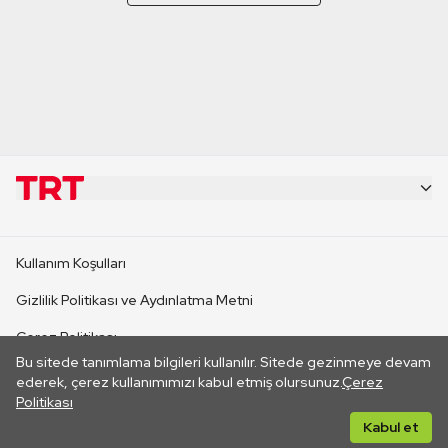
KURUMSAL
Kullanım Koşulları
KANAL SİTELERİ
Gizlilik Politikası ve Aydınlatma Metni
Çerez Politikası
SİTELER
Bu sitede tanımlama bilgileri kullanılır. Sitede gezinmeye devam
İletişim
ederek, çerez kullanımımızı kabul etmiş olursunuz.
Çerez
Politikası
CANLI YAYINLAR
Her hakkı saklıdır. ©2026 TRT. Bağlantı yoluyla gidilen dış
Kabul et
sitelerin içeriklerinden TRT sorumlu değildir.