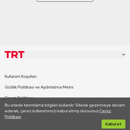
KURUMSAL
Kullanım Koşulları
KANAL SİTELERİ
Gizlilik Politikası ve Aydınlatma Metni
Çerez Politikası
SİTELER
Bu sitede tanımlama bilgileri kullanılır. Sitede gezinmeye devam
İletişim
ederek, çerez kullanımımızı kabul etmiş olursunuz.
Çerez
Politikası
CANLI YAYINLAR
Her hakkı saklıdır. ©2026 TRT. Bağlantı yoluyla gidilen dış
Kabul et
sitelerin içeriklerinden TRT sorumlu değildir.