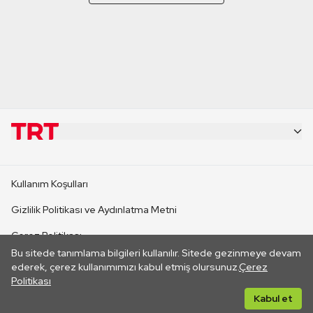
KURUMSAL
Kullanım Koşulları
KANAL SİTELERİ
Gizlilik Politikası ve Aydınlatma Metni
Çerez Politikası
SİTELER
Bu sitede tanımlama bilgileri kullanılır. Sitede gezinmeye devam
İletişim
ederek, çerez kullanımımızı kabul etmiş olursunuz.
Çerez
Politikası
CANLI YAYINLAR
Her hakkı saklıdır. ©2026 TRT. Bağlantı yoluyla gidilen dış
Kabul et
sitelerin içeriklerinden TRT sorumlu değildir.