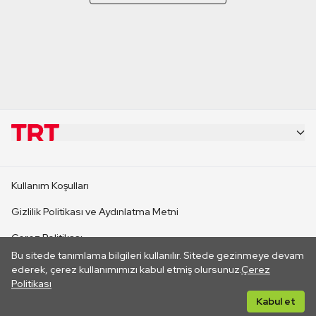
KURUMSAL
Kullanım Koşulları
KANAL SİTELERİ
Gizlilik Politikası ve Aydınlatma Metni
Çerez Politikası
SİTELER
Bu sitede tanımlama bilgileri kullanılır. Sitede gezinmeye devam
İletişim
ederek, çerez kullanımımızı kabul etmiş olursunuz.
Çerez
Politikası
CANLI YAYINLAR
Her hakkı saklıdır. ©2026 TRT. Bağlantı yoluyla gidilen dış
Kabul et
sitelerin içeriklerinden TRT sorumlu değildir.