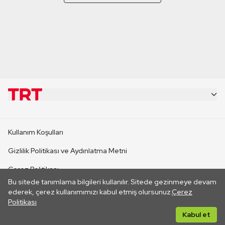
KURUMSAL
Kullanım Koşulları
KANAL SİTELERİ
Gizlilik Politikası ve Aydınlatma Metni
Çerez Politikası
SİTELER
Bu sitede tanımlama bilgileri kullanılır. Sitede gezinmeye devam
İletişim
ederek, çerez kullanımımızı kabul etmiş olursunuz.
Çerez
Politikası
CANLI YAYINLAR
Her hakkı saklıdır. ©2026 TRT. Bağlantı yoluyla gidilen dış
Kabul et
sitelerin içeriklerinden TRT sorumlu değildir.