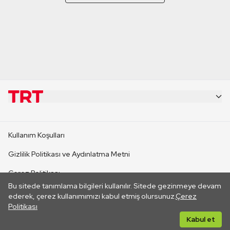
KURUMSAL
Kullanım Koşulları
KANAL SİTELERİ
Gizlilik Politikası ve Aydınlatma Metni
Çerez Politikası
SİTELER
Bu sitede tanımlama bilgileri kullanılır. Sitede gezinmeye devam
İletişim
ederek, çerez kullanımımızı kabul etmiş olursunuz.
Çerez
Politikası
CANLI YAYINLAR
Her hakkı saklıdır. ©2026 TRT. Bağlantı yoluyla gidilen dış
Kabul et
sitelerin içeriklerinden TRT sorumlu değildir.