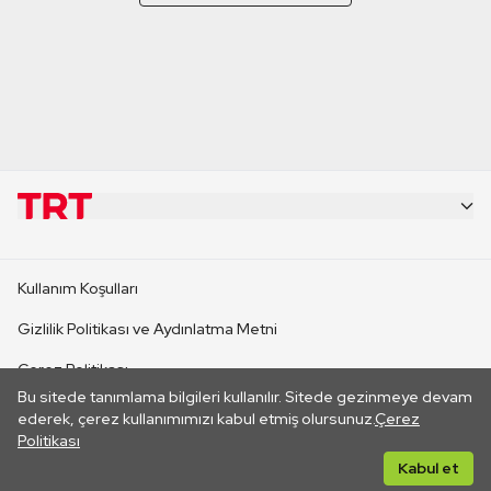
KURUMSAL
Kullanım Koşulları
KANAL SİTELERİ
Gizlilik Politikası ve Aydınlatma Metni
Çerez Politikası
SİTELER
Bu sitede tanımlama bilgileri kullanılır. Sitede gezinmeye devam
İletişim
ederek, çerez kullanımımızı kabul etmiş olursunuz.
Çerez
Politikası
CANLI YAYINLAR
Her hakkı saklıdır. ©2026 TRT. Bağlantı yoluyla gidilen dış
Kabul et
sitelerin içeriklerinden TRT sorumlu değildir.