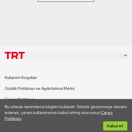
KURUMSAL
Kullanım Koşulları
KANAL SİTELERİ
Gizlilik Politikası ve Aydınlatma Metni
Çerez Politikası
SİTELER
Bu sitede tanımlama bilgileri kullanılır. Sitede gezinmeye devam
İletişim
ederek, çerez kullanımımızı kabul etmiş olursunuz.
Çerez
Politikası
CANLI YAYINLAR
Her hakkı saklıdır. ©2026 TRT. Bağlantı yoluyla gidilen dış
Kabul et
sitelerin içeriklerinden TRT sorumlu değildir.