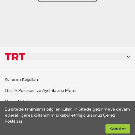
KURUMSAL
Kullanım Koşulları
KANAL SİTELERİ
Gizlilik Politikası ve Aydınlatma Metni
Çerez Politikası
SİTELER
Bu sitede tanımlama bilgileri kullanılır. Sitede gezinmeye devam
İletişim
ederek, çerez kullanımımızı kabul etmiş olursunuz.
Çerez
Politikası
CANLI YAYINLAR
Her hakkı saklıdır. ©2026 TRT. Bağlantı yoluyla gidilen dış
Kabul et
sitelerin içeriklerinden TRT sorumlu değildir.