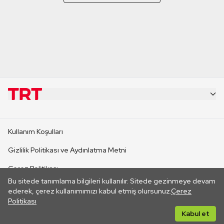
KURUMSAL
Kullanım Koşulları
KANAL SİTELERİ
Gizlilik Politikası ve Aydınlatma Metni
Çerez Politikası
SİTELER
Bu sitede tanımlama bilgileri kullanılır. Sitede gezinmeye devam
İletişim
ederek, çerez kullanımımızı kabul etmiş olursunuz.
Çerez
Politikası
CANLI YAYINLAR
Her hakkı saklıdır. ©2026 TRT. Bağlantı yoluyla gidilen dış
Kabul et
sitelerin içeriklerinden TRT sorumlu değildir.