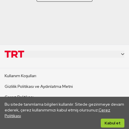
KURUMSAL
Kullanım Koşulları
KANAL SİTELERİ
Gizlilik Politikası ve Aydınlatma Metni
Çerez Politikası
SİTELER
Bu sitede tanımlama bilgileri kullanılır. Sitede gezinmeye devam
İletişim
ederek, çerez kullanımımızı kabul etmiş olursunuz.
Çerez
Politikası
CANLI YAYINLAR
Her hakkı saklıdır. ©2026 TRT. Bağlantı yoluyla gidilen dış
Kabul et
sitelerin içeriklerinden TRT sorumlu değildir.