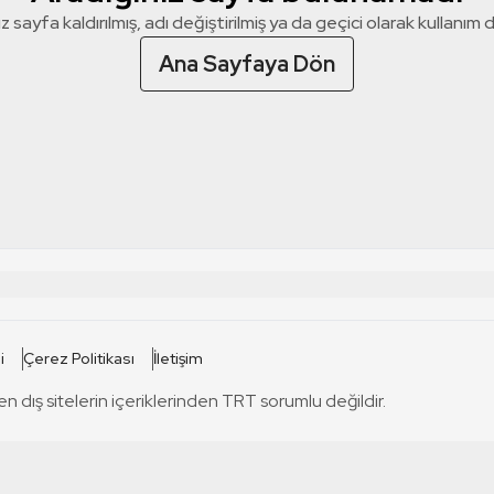
z sayfa kaldırılmış, adı değiştirilmiş ya da geçici olarak kullanım dış
Ana Sayfaya Dön
 SİTELERİ
SİTELER
i
Çerez Politikası
İletişim
TRT Kürdi
tabii
T
en dış sitelerin içeriklerinden TRT sorumlu değildir.
TRT World
TRT Dinle
T
sel
TRT Arabi
Engelsiz TRT
T
r
TRT Eba İlkokul
TRT 12 Punto
T