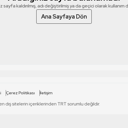
z sayfa kaldırılmış, adı değiştirilmiş ya da geçici olarak kullanım dış
Ana Sayfaya Dön
 SİTELERİ
SİTELER
i
Çerez Politikası
İletişim
TRT Kürdi
tabii
T
en dış sitelerin içeriklerinden TRT sorumlu değildir.
TRT World
TRT Dinle
T
sel
TRT Arabi
Engelsiz TRT
T
r
TRT Eba İlkokul
TRT 12 Punto
T