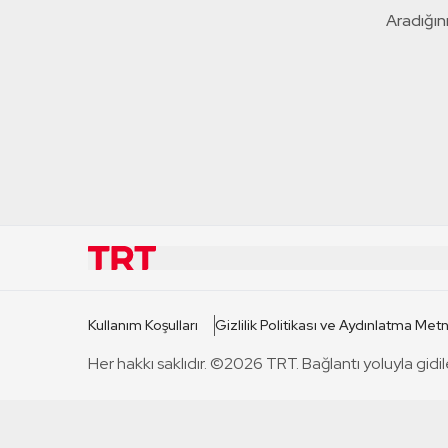
Aradığını
KURUMSAL
KANAL
Kullanım Koşulları
Gizlilik Politikası ve Aydınlatma Metn
TRT Hakkında
TRT 1
Her hakkı saklıdır. ©2026 TRT. Bağlantı yoluyla gidil
Mevzuat
TRT 2
Basın Açıklamaları
TRT Belge
Bize Ulaşın
TRT Habe