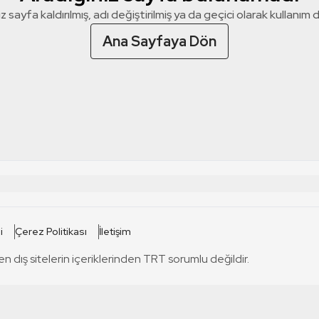
z sayfa kaldırılmış, adı değiştirilmiş ya da geçici olarak kullanım dış
Ana Sayfaya Dön
 SİTELERİ
SİTELER
i
Çerez Politikası
İletişim
TRT Kürdi
tabii
T
en dış sitelerin içeriklerinden TRT sorumlu değildir.
TRT World
TRT Dinle
T
sel
TRT Arabi
Engelsiz TRT
T
r
TRT Eba İlkokul
TRT 12 Punto
T