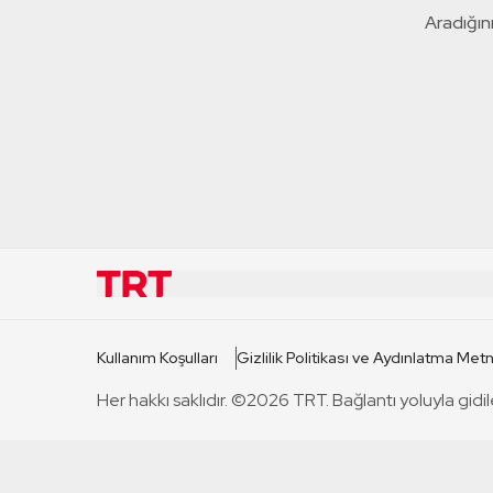
Aradığını
KURUMSAL
KANAL
Kullanım Koşulları
Gizlilik Politikası ve Aydınlatma Metn
TRT Hakkında
TRT 1
Her hakkı saklıdır. ©2026 TRT. Bağlantı yoluyla gidil
Mevzuat
TRT 2
Basın Açıklamaları
TRT Belge
Bize Ulaşın
TRT Habe