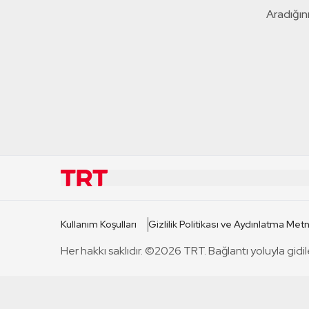
Aradığını
KURUMSAL
KANAL
Kullanım Koşulları
Gizlilik Politikası ve Aydınlatma Metn
TRT Hakkında
TRT 1
Her hakkı saklıdır. ©2026 TRT. Bağlantı yoluyla gidil
Mevzuat
TRT 2
Basın Açıklamaları
TRT Belge
Bize Ulaşın
TRT Habe