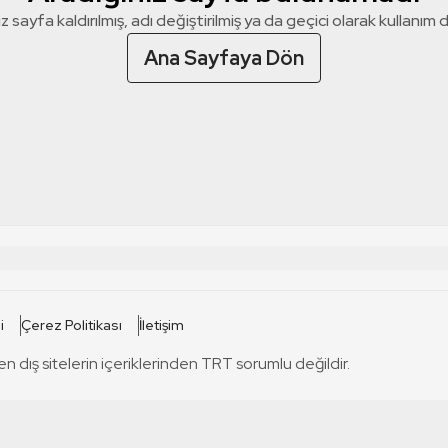
z sayfa kaldırılmış, adı değiştirilmiş ya da geçici olarak kullanım dış
Ana Sayfaya Dön
 SİTELERİ
SİTELER
i
Çerez Politikası
İletişim
TRT Kürdi
tabii
T
en dış sitelerin içeriklerinden TRT sorumlu değildir.
TRT World
TRT Dinle
T
sel
TRT Arabi
Engelsiz TRT
T
r
TRT Eba İlkokul
TRT 12 Punto
T