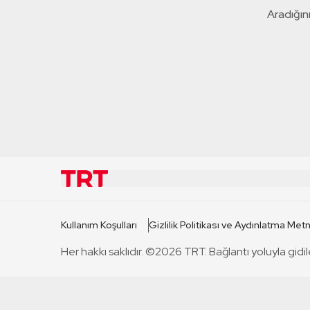
Aradığını
KURUMSAL
KANAL
Kullanım Koşulları
Gizlilik Politikası ve Aydınlatma Metn
TRT Hakkında
TRT 1
Her hakkı saklıdır. ©2026 TRT. Bağlantı yoluyla gidil
Mevzuat
TRT 2
Basın Açıklamaları
TRT Belge
Bize Ulaşın
TRT Habe