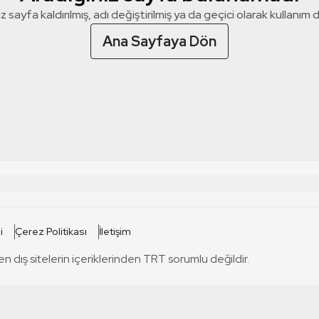
z sayfa kaldırılmış, adı değiştirilmiş ya da geçici olarak kullanım dış
Ana Sayfaya Dön
 SİTELERİ
SİTELER
i
Çerez Politikası
İletişim
TRT Kürdi
tabii
T
en dış sitelerin içeriklerinden TRT sorumlu değildir.
TRT World
TRT Dinle
T
sel
TRT Arabi
Engelsiz TRT
T
r
TRT Eba İlkokul
TRT 12 Punto
T