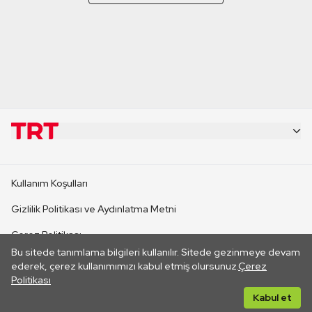
KURUMSAL
Kullanım Koşulları
KANAL SİTELERİ
Gizlilik Politikası ve Aydınlatma Metni
Çerez Politikası
SİTELER
Bu sitede tanımlama bilgileri kullanılır. Sitede gezinmeye devam
İletişim
ederek, çerez kullanımımızı kabul etmiş olursunuz.
Çerez
Politikası
CANLI YAYINLAR
Her hakkı saklıdır. ©2026 TRT. Bağlantı yoluyla gidilen dış
Kabul et
sitelerin içeriklerinden TRT sorumlu değildir.