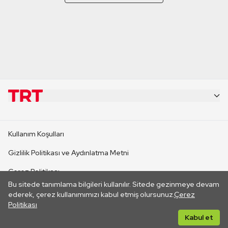
KURUMSAL
Kullanım Koşulları
KANAL SİTELERİ
Gizlilik Politikası ve Aydınlatma Metni
Çerez Politikası
SİTELER
Bu sitede tanımlama bilgileri kullanılır. Sitede gezinmeye devam
İletişim
ederek, çerez kullanımımızı kabul etmiş olursunuz.
Çerez
Politikası
CANLI YAYINLAR
Her hakkı saklıdır. ©2026 TRT. Bağlantı yoluyla gidilen dış
Kabul et
sitelerin içeriklerinden TRT sorumlu değildir.