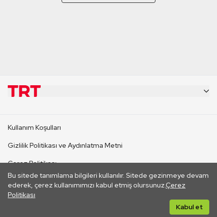
KURUMSAL
Kullanım Koşulları
KANAL SİTELERİ
Gizlilik Politikası ve Aydınlatma Metni
Çerez Politikası
SİTELER
Bu sitede tanımlama bilgileri kullanılır. Sitede gezinmeye devam
İletişim
ederek, çerez kullanımımızı kabul etmiş olursunuz.
Çerez
Politikası
CANLI YAYINLAR
Her hakkı saklıdır. ©2026 TRT. Bağlantı yoluyla gidilen dış
Kabul et
sitelerin içeriklerinden TRT sorumlu değildir.