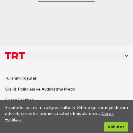
KURUMSAL
Kullanım Koşulları
KANAL SİTELERİ
Gizlilik Politikası ve Aydınlatma Metni
Çerez Politikası
SİTELER
Bu sitede tanımlama bilgileri kullanılır. Sitede gezinmeye devam
İletişim
ederek, çerez kullanımımızı kabul etmiş olursunuz.
Çerez
Politikası
CANLI YAYINLAR
Her hakkı saklıdır. ©2026 TRT. Bağlantı yoluyla gidilen dış
Kabul et
sitelerin içeriklerinden TRT sorumlu değildir.