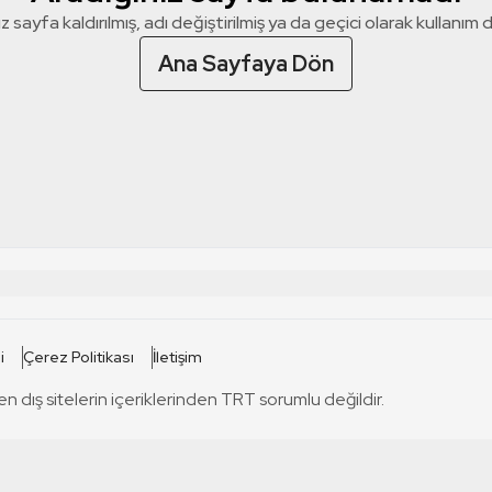
z sayfa kaldırılmış, adı değiştirilmiş ya da geçici olarak kullanım dış
Ana Sayfaya Dön
 SİTELERİ
SİTELER
i
Çerez Politikası
İletişim
TRT Kürdi
tabii
T
en dış sitelerin içeriklerinden TRT sorumlu değildir.
TRT World
TRT Dinle
T
sel
TRT Arabi
Engelsiz TRT
T
r
TRT Eba İlkokul
TRT 12 Punto
T