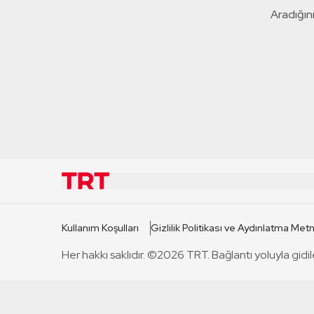
Aradığını
KURUMSAL
KANAL
Kullanım Koşulları
Gizlilik Politikası ve Aydınlatma Metn
TRT Hakkında
TRT 1
Her hakkı saklıdır. ©2026 TRT. Bağlantı yoluyla gidil
Mevzuat
TRT 2
Basın Açıklamaları
TRT Belge
Bize Ulaşın
TRT Habe