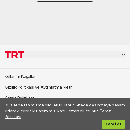
KURUMSAL
Kullanım Koşulları
KANAL SİTELERİ
Gizlilik Politikası ve Aydınlatma Metni
Çerez Politikası
SİTELER
Bu sitede tanımlama bilgileri kullanılır. Sitede gezinmeye devam
İletişim
ederek, çerez kullanımımızı kabul etmiş olursunuz.
Çerez
Politikası
CANLI YAYINLAR
Her hakkı saklıdır. ©2026 TRT. Bağlantı yoluyla gidilen dış
Kabul et
sitelerin içeriklerinden TRT sorumlu değildir.