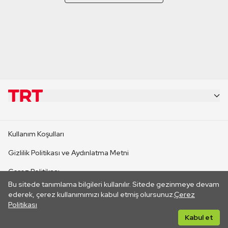
KURUMSAL
Kullanım Koşulları
KANAL SİTELERİ
Gizlilik Politikası ve Aydınlatma Metni
Çerez Politikası
SİTELER
Bu sitede tanımlama bilgileri kullanılır. Sitede gezinmeye devam
İletişim
ederek, çerez kullanımımızı kabul etmiş olursunuz.
Çerez
Politikası
CANLI YAYINLAR
Her hakkı saklıdır. ©2026 TRT. Bağlantı yoluyla gidilen dış
Kabul et
sitelerin içeriklerinden TRT sorumlu değildir.