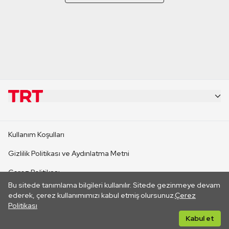
KURUMSAL
Kullanım Koşulları
KANAL SİTELERİ
Gizlilik Politikası ve Aydınlatma Metni
Çerez Politikası
SİTELER
Bu sitede tanımlama bilgileri kullanılır. Sitede gezinmeye devam
İletişim
ederek, çerez kullanımımızı kabul etmiş olursunuz.
Çerez
Politikası
CANLI YAYINLAR
Her hakkı saklıdır. ©2026 TRT. Bağlantı yoluyla gidilen dış
Kabul et
sitelerin içeriklerinden TRT sorumlu değildir.