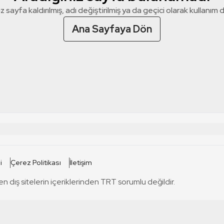
z sayfa kaldırılmış, adı değiştirilmiş ya da geçici olarak kullanım dış
Ana Sayfaya Dön
 SİTELERİ
SİTELER
i
Çerez Politikası
İletişim
TRT Kürdi
tabii
T
en dış sitelerin içeriklerinden TRT sorumlu değildir.
TRT World
TRT Dinle
T
sel
TRT Arabi
Engelsiz TRT
T
r
TRT Eba İlkokul
TRT 12 Punto
T