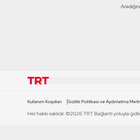
Aradığını
KURUMSAL
KANAL
Kullanım Koşulları
Gizlilik Politikası ve Aydınlatma Metn
TRT Hakkında
TRT 1
Her hakkı saklıdır. ©2026 TRT. Bağlantı yoluyla gidil
Mevzuat
TRT 2
Basın Açıklamaları
TRT Belge
Bize Ulaşın
TRT Habe