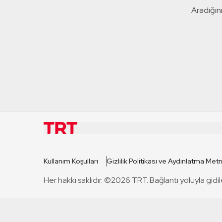
Aradığını
KURUMSAL
KANAL
Kullanım Koşulları
Gizlilik Politikası ve Aydınlatma Metn
TRT Hakkında
TRT 1
Her hakkı saklıdır. ©2026 TRT. Bağlantı yoluyla gidil
Mevzuat
TRT 2
Basın Açıklamaları
TRT Belge
Bize Ulaşın
TRT Habe