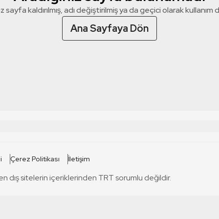
z sayfa kaldırılmış, adı değiştirilmiş ya da geçici olarak kullanım dış
Ana Sayfaya Dön
 SİTELERİ
SİTELER
i
Çerez Politikası
İletişim
TRT Kürdi
tabii
T
en dış sitelerin içeriklerinden TRT sorumlu değildir.
TRT World
TRT Dinle
T
sel
TRT Arabi
Engelsiz TRT
T
r
TRT Eba İlkokul
TRT 12 Punto
T