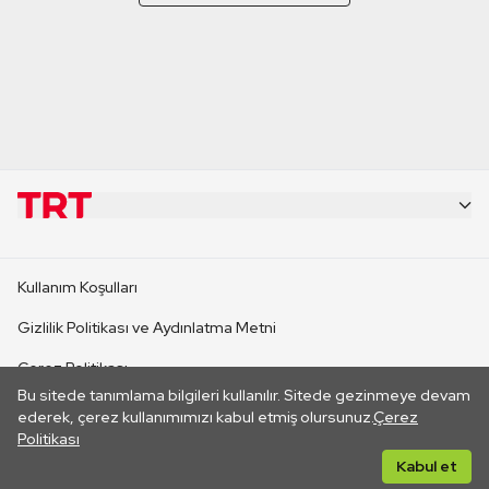
KURUMSAL
Kullanım Koşulları
KANAL SİTELERİ
Gizlilik Politikası ve Aydınlatma Metni
Çerez Politikası
SİTELER
Bu sitede tanımlama bilgileri kullanılır. Sitede gezinmeye devam
İletişim
ederek, çerez kullanımımızı kabul etmiş olursunuz.
Çerez
Politikası
CANLI YAYINLAR
Her hakkı saklıdır. ©2026 TRT. Bağlantı yoluyla gidilen dış
Kabul et
sitelerin içeriklerinden TRT sorumlu değildir.