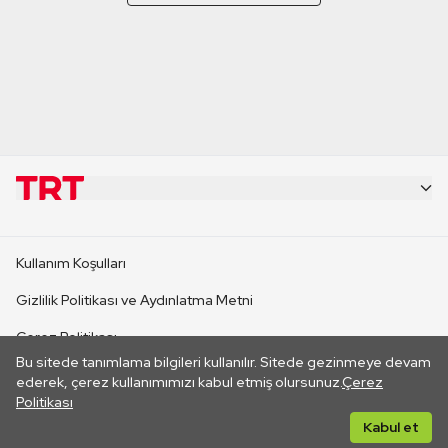
KURUMSAL
Kullanım Koşulları
KANAL SİTELERİ
Gizlilik Politikası ve Aydınlatma Metni
Çerez Politikası
SİTELER
Bu sitede tanımlama bilgileri kullanılır. Sitede gezinmeye devam
İletişim
ederek, çerez kullanımımızı kabul etmiş olursunuz.
Çerez
Politikası
CANLI YAYINLAR
Her hakkı saklıdır. ©2026 TRT. Bağlantı yoluyla gidilen dış
Kabul et
sitelerin içeriklerinden TRT sorumlu değildir.