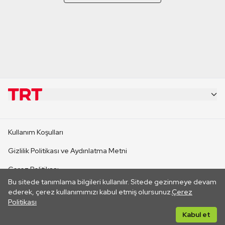
KURUMSAL
Kullanım Koşulları
KANAL SİTELERİ
Gizlilik Politikası ve Aydınlatma Metni
Çerez Politikası
SİTELER
Bu sitede tanımlama bilgileri kullanılır. Sitede gezinmeye devam
İletişim
ederek, çerez kullanımımızı kabul etmiş olursunuz.
Çerez
Politikası
CANLI YAYINLAR
Her hakkı saklıdır. ©2026 TRT. Bağlantı yoluyla gidilen dış
Kabul et
sitelerin içeriklerinden TRT sorumlu değildir.