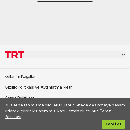
KURUMSAL
Kullanım Koşulları
KANAL SİTELERİ
Gizlilik Politikası ve Aydınlatma Metni
Çerez Politikası
SİTELER
Bu sitede tanımlama bilgileri kullanılır. Sitede gezinmeye devam
İletişim
ederek, çerez kullanımımızı kabul etmiş olursunuz.
Çerez
Politikası
CANLI YAYINLAR
Her hakkı saklıdır. ©2026 TRT. Bağlantı yoluyla gidilen dış
Kabul et
sitelerin içeriklerinden TRT sorumlu değildir.