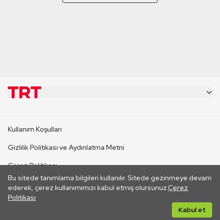
KURUMSAL
Kullanım Koşulları
KANAL SİTELERİ
Gizlilik Politikası ve Aydınlatma Metni
Çerez Politikası
SİTELER
Bu sitede tanımlama bilgileri kullanılır. Sitede gezinmeye devam
İletişim
ederek, çerez kullanımımızı kabul etmiş olursunuz.
Çerez
Politikası
CANLI YAYINLAR
Her hakkı saklıdır. ©2026 TRT. Bağlantı yoluyla gidilen dış
Kabul et
sitelerin içeriklerinden TRT sorumlu değildir.