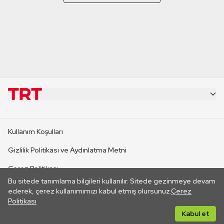
KURUMSAL
Kullanım Koşulları
KANAL SİTELERİ
Gizlilik Politikası ve Aydınlatma Metni
Çerez Politikası
SİTELER
Bu sitede tanımlama bilgileri kullanılır. Sitede gezinmeye devam
İletişim
ederek, çerez kullanımımızı kabul etmiş olursunuz.
Çerez
Politikası
CANLI YAYINLAR
Her hakkı saklıdır. ©2026 TRT. Bağlantı yoluyla gidilen dış
Kabul et
sitelerin içeriklerinden TRT sorumlu değildir.