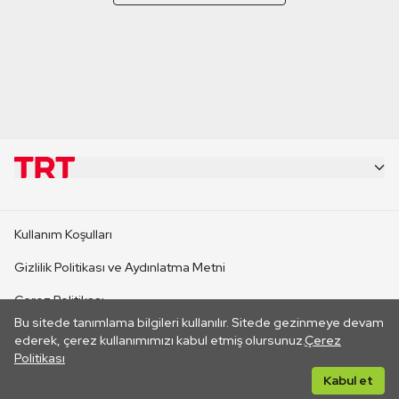
KURUMSAL
Kullanım Koşulları
KANAL SİTELERİ
Gizlilik Politikası ve Aydınlatma Metni
Çerez Politikası
SİTELER
Bu sitede tanımlama bilgileri kullanılır. Sitede gezinmeye devam
İletişim
ederek, çerez kullanımımızı kabul etmiş olursunuz.
Çerez
Politikası
CANLI YAYINLAR
Her hakkı saklıdır. ©2026 TRT. Bağlantı yoluyla gidilen dış
Kabul et
sitelerin içeriklerinden TRT sorumlu değildir.