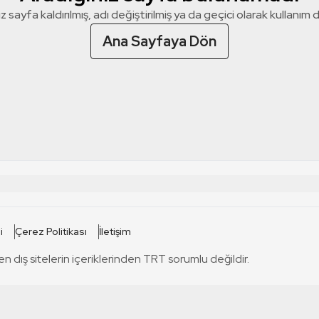
z sayfa kaldırılmış, adı değiştirilmiş ya da geçici olarak kullanım dış
Ana Sayfaya Dön
 SİTELERİ
SİTELER
i
Çerez Politikası
İletişim
TRT Kürdi
tabii
T
en dış sitelerin içeriklerinden TRT sorumlu değildir.
TRT World
TRT Dinle
T
sel
TRT Arabi
Engelsiz TRT
T
r
TRT Eba İlkokul
TRT 12 Punto
T