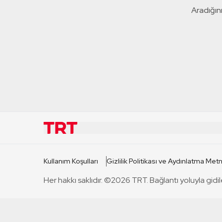
Aradığını
KURUMSAL
KANAL
Kullanım Koşulları
Gizlilik Politikası ve Aydınlatma Metn
TRT Hakkında
TRT 1
Her hakkı saklıdır. ©2026 TRT. Bağlantı yoluyla gidil
Mevzuat
TRT 2
Basın Açıklamaları
TRT Belge
Bize Ulaşın
TRT Habe