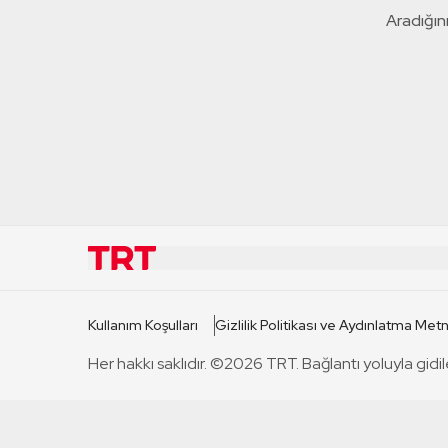
Aradığını
KURUMSAL
KANAL
Kullanım Koşulları
Gizlilik Politikası ve Aydınlatma Metn
TRT Hakkında
TRT 1
Her hakkı saklıdır. ©2026 TRT. Bağlantı yoluyla gidil
Mevzuat
TRT 2
Basın Açıklamaları
TRT Belge
Bize Ulaşın
TRT Habe