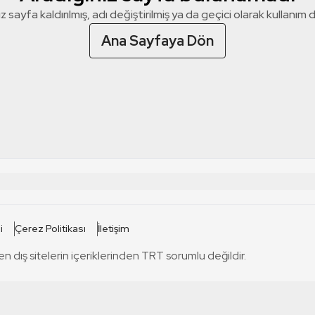
z sayfa kaldırılmış, adı değiştirilmiş ya da geçici olarak kullanım dış
Ana Sayfaya Dön
 SİTELERİ
SİTELER
i
Çerez Politikası
İletişim
TRT Kürdi
tabii
T
en dış sitelerin içeriklerinden TRT sorumlu değildir.
TRT World
TRT Dinle
T
sel
TRT Arabi
Engelsiz TRT
T
r
TRT Eba İlkokul
TRT 12 Punto
T