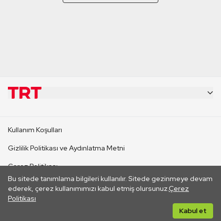
KURUMSAL
Kullanım Koşulları
KANAL SİTELERİ
Gizlilik Politikası ve Aydınlatma Metni
Çerez Politikası
SİTELER
Bu sitede tanımlama bilgileri kullanılır. Sitede gezinmeye devam
İletişim
ederek, çerez kullanımımızı kabul etmiş olursunuz.
Çerez
Politikası
CANLI YAYINLAR
Her hakkı saklıdır. ©2026 TRT. Bağlantı yoluyla gidilen dış
Kabul et
sitelerin içeriklerinden TRT sorumlu değildir.