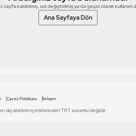
z sayfa kaldırılmış, adı değiştirilmiş ya da geçici olarak kullanım dış
Ana Sayfaya Dön
 SİTELERİ
SİTELER
i
Çerez Politikası
İletişim
TRT Kürdi
tabii
T
en dış sitelerin içeriklerinden TRT sorumlu değildir.
TRT World
TRT Dinle
T
sel
TRT Arabi
Engelsiz TRT
T
r
TRT Eba İlkokul
TRT 12 Punto
T