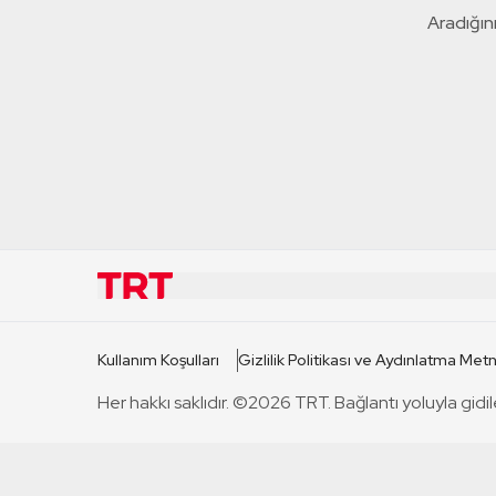
Aradığını
KURUMSAL
KANAL
Kullanım Koşulları
Gizlilik Politikası ve Aydınlatma Metn
TRT Hakkında
TRT 1
Her hakkı saklıdır. ©2026 TRT. Bağlantı yoluyla gidil
Mevzuat
TRT 2
Basın Açıklamaları
TRT Belge
Bize Ulaşın
TRT Habe