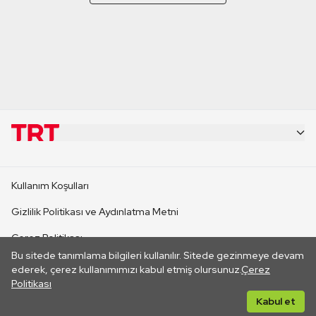
KURUMSAL
Kullanım Koşulları
KANAL SİTELERİ
Gizlilik Politikası ve Aydınlatma Metni
Çerez Politikası
SİTELER
Bu sitede tanımlama bilgileri kullanılır. Sitede gezinmeye devam
İletişim
ederek, çerez kullanımımızı kabul etmiş olursunuz.
Çerez
Politikası
CANLI YAYINLAR
Her hakkı saklıdır. ©2026 TRT. Bağlantı yoluyla gidilen dış
Kabul et
sitelerin içeriklerinden TRT sorumlu değildir.