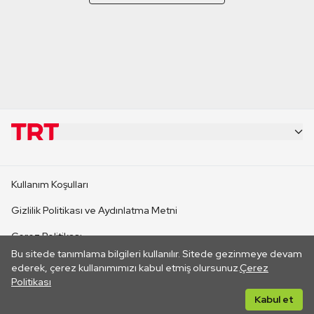
KURUMSAL
Kullanım Koşulları
KANAL SİTELERİ
Gizlilik Politikası ve Aydınlatma Metni
Çerez Politikası
SİTELER
Bu sitede tanımlama bilgileri kullanılır. Sitede gezinmeye devam
İletişim
ederek, çerez kullanımımızı kabul etmiş olursunuz.
Çerez
Politikası
CANLI YAYINLAR
Her hakkı saklıdır. ©2026 TRT. Bağlantı yoluyla gidilen dış
Kabul et
sitelerin içeriklerinden TRT sorumlu değildir.