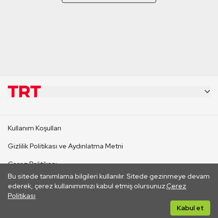
KURUMSAL
Kullanım Koşulları
KANAL SİTELERİ
Gizlilik Politikası ve Aydınlatma Metni
Çerez Politikası
SİTELER
Bu sitede tanımlama bilgileri kullanılır. Sitede gezinmeye devam
İletişim
ederek, çerez kullanımımızı kabul etmiş olursunuz.
Çerez
Politikası
CANLI YAYINLAR
Her hakkı saklıdır. ©2026 TRT. Bağlantı yoluyla gidilen dış
Kabul et
sitelerin içeriklerinden TRT sorumlu değildir.