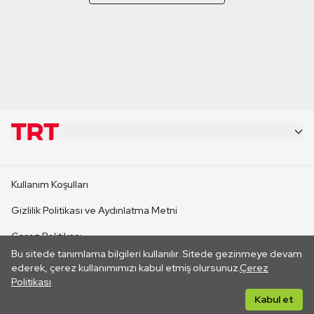
KURUMSAL
Kullanım Koşulları
KANAL SİTELERİ
Gizlilik Politikası ve Aydınlatma Metni
Çerez Politikası
SİTELER
Bu sitede tanımlama bilgileri kullanılır. Sitede gezinmeye devam
İletişim
ederek, çerez kullanımımızı kabul etmiş olursunuz.
Çerez
Politikası
CANLI YAYINLAR
Her hakkı saklıdır. ©2026 TRT. Bağlantı yoluyla gidilen dış
Kabul et
sitelerin içeriklerinden TRT sorumlu değildir.