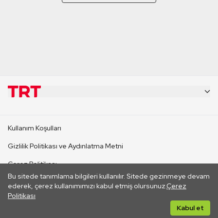
KURUMSAL
Kullanım Koşulları
KANAL SİTELERİ
Gizlilik Politikası ve Aydınlatma Metni
Çerez Politikası
SİTELER
Bu sitede tanımlama bilgileri kullanılır. Sitede gezinmeye devam
İletişim
ederek, çerez kullanımımızı kabul etmiş olursunuz.
Çerez
Politikası
CANLI YAYINLAR
Her hakkı saklıdır. ©2026 TRT. Bağlantı yoluyla gidilen dış
Kabul et
sitelerin içeriklerinden TRT sorumlu değildir.