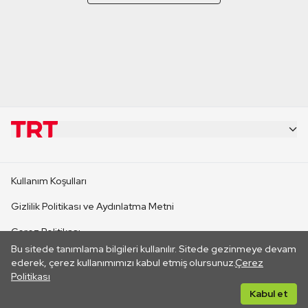
KURUMSAL
Kullanım Koşulları
KANAL SİTELERİ
Gizlilik Politikası ve Aydınlatma Metni
Çerez Politikası
SİTELER
Bu sitede tanımlama bilgileri kullanılır. Sitede gezinmeye devam
İletişim
ederek, çerez kullanımımızı kabul etmiş olursunuz.
Çerez
Politikası
CANLI YAYINLAR
Her hakkı saklıdır. ©2026 TRT. Bağlantı yoluyla gidilen dış
Kabul et
sitelerin içeriklerinden TRT sorumlu değildir.