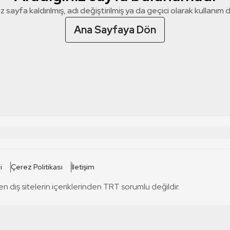
z sayfa kaldırılmış, adı değiştirilmiş ya da geçici olarak kullanım dış
Ana Sayfaya Dön
 SİTELERİ
SİTELER
i
Çerez Politikası
İletişim
TRT Kürdi
tabii
T
en dış sitelerin içeriklerinden TRT sorumlu değildir.
TRT World
TRT Dinle
T
sel
TRT Arabi
Engelsiz TRT
T
r
TRT Eba İlkokul
TRT 12 Punto
T