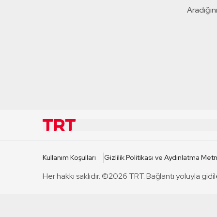
Aradığını
KURUMSAL
KANAL
Kullanım Koşulları
Gizlilik Politikası ve Aydınlatma Metn
TRT Hakkında
TRT 1
Her hakkı saklıdır. ©2026 TRT. Bağlantı yoluyla gidil
Mevzuat
TRT 2
Basın Açıklamaları
TRT Belge
Bize Ulaşın
TRT Habe