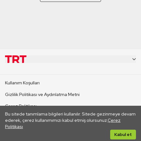
KURUMSAL
Kullanım Koşulları
KANAL SİTELERİ
Gizlilik Politikası ve Aydınlatma Metni
Çerez Politikası
SİTELER
Bu sitede tanımlama bilgileri kullanılır. Sitede gezinmeye devam
İletişim
ederek, çerez kullanımımızı kabul etmiş olursunuz.
Çerez
Politikası
CANLI YAYINLAR
Her hakkı saklıdır. ©2026 TRT. Bağlantı yoluyla gidilen dış
Kabul et
sitelerin içeriklerinden TRT sorumlu değildir.